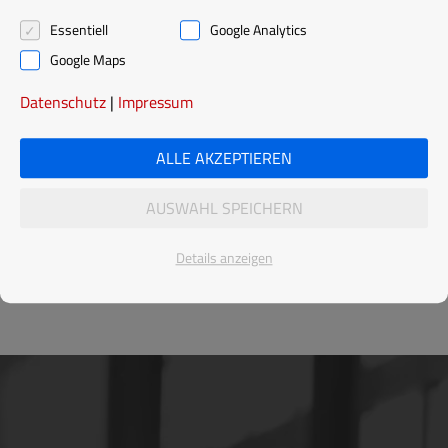
Essentiell
Google Analytics
Google Maps
Datenschutz
|
Impressum
ALLE AKZEPTIEREN
AUSWAHL SPEICHERN
MEHR ANSEHEN
Details anzeigen