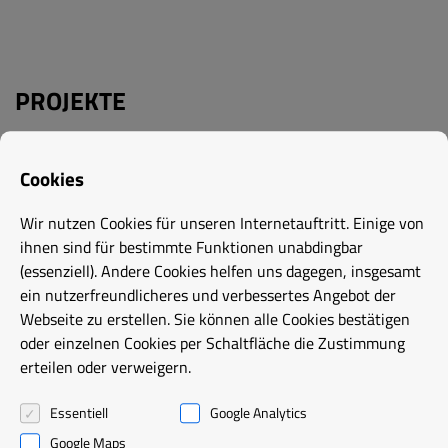
PROJEKTE
Machen Sie sich ein Bild von unserer Arbeit. Hier
Cookies
sehen Sie eine Auswahl unserer Projekte.
Wir nutzen Cookies für unseren Internetauftritt. Einige von
ihnen sind für bestimmte Funktionen unabdingbar
(essenziell). Andere Cookies helfen uns dagegen, insgesamt
ein nutzerfreundlicheres und verbessertes Angebot der
Webseite zu erstellen. Sie können alle Cookies bestätigen
oder einzelnen Cookies per Schaltfläche die Zustimmung
erteilen oder verweigern.
Essentiell
Google Analytics
Google Maps